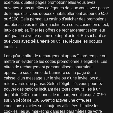
exemple, quelles pages promotionnelles vous avez
ouvertes, dans quelles catégories de jeux vous avez passé
du temps et si vous déposez habituellement autour de €50
ou €100. Cela permet au casino d'afficher des promotions
adaptées à vos intérêts (machines à sous, casino en direct,
jeux de table). Trier les offres de rechargement selon leur
adéquation à votre rythme de dépôt actuel. En sachant ce
que vous avez déjà rejeté ou utilisé, réduire les popups
inutiles.
Lorsqu'une offre de rechargement apparaît, pré-remplir ou
mettre en évidence les codes promotionnels éligibles. Les
offres de rechargement personnalisées pourraient
apparaître sous forme de bannière sur la page de la
caisse, d'un message sur le site ou d'une invite lors du
retour après une pause. Selon l'éligibilité, vous pourriez
trouver des options incluant des tours gratuits liés à un
dépôt de €40 ou un bonus de rechargement jusqu'à €150
sur un dépôt de €30. Avant d'activer une offre, les
conditions exactes sont toujours affichées. Limitez les
cookies liés au marketing dans les paramètres de votre