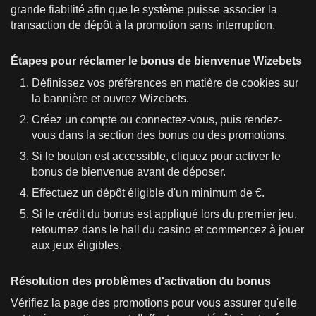
grande fiabilité afin que le système puisse associer la
transaction de dépôt à la promotion sans interruption.
Étapes pour réclamer le bonus de bienvenue Wizebets
Définissez vos préférences en matière de cookies sur
la bannière et ouvrez Wizebets.
Créez un compte ou connectez-vous, puis rendez-
vous dans la section des bonus ou des promotions.
Si le bouton est accessible, cliquez pour activer le
bonus de bienvenue avant de déposer.
Effectuez un dépôt éligible d'un minimum de €.
Si le crédit du bonus est appliqué lors du premier jeu,
retournez dans le hall du casino et commencez à jouer
aux jeux éligibles.
Résolution des problèmes d'activation du bonus
Vérifiez la page des promotions pour vous assurer qu'elle