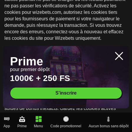
ne pas passer les vérifications de sécurité. Activez les
cookies pour wizebets.com, autorisez les cookies tiers
pour les fournisseurs de paiement si votre navigateur le
demande, puis réessayez la transaction. Si vous trouvez
encore des erreurs, connectez-vous à nouveau et effacez
les cookies du site pour Wizebets uniquement.
Les cookies affectent-ils les limites de bonus, le suivi
Prime
des mises ou l'éligibilité ?
Oui. Les cookies nous permettent d'appliquer correctement
pour premier dépôt
les règles de bonus, y compris la progression des mises,
1000€ + 250 FS
les limites de mise maximale et les contributions des jeux,
et d'identifier votre session de connexion. Si les cookies
S'inscrire
sont désactivés ou régulièrement effacés, vous pourriez
constater des mises à jour de mises manquantes ou des
soldes de bonus inexacts. Gardez les cookies activés
pendant que vous jouez avec un bonus ; évitez de changer
d'appareil en cours de session ; et, si vous changez de
App
Prime
Menu
Code promotionnel
Aucun bonus sans dépôt
navigateur, déconnectez-vous et reconnectez-vous à