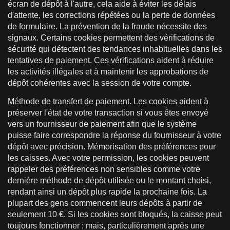
écran de dépôt à l'autre, cela aide à éviter les délais
d'attente, les corrections répétées ou la perte de données
de formulaire. La prévention de la fraude nécessite des
signaux. Certains cookies permettent des vérifications de
sécurité qui détectent des tendances inhabituelles dans les
tentatives de paiement. Ces vérifications aident à réduire
les activités illégales et à maintenir les approbations de
dépôt cohérentes avec la session de votre compte.
Méthode de transfert de paiement. Les cookies aident à
préserver l'état de votre transaction si vous êtes envoyé
vers un fournisseur de paiement afin que le système
puisse faire correspondre la réponse du fournisseur à votre
dépôt avec précision. Mémorisation des préférences pour
les caisses. Avec votre permission, les cookies peuvent
rappeler des préférences non sensibles comme votre
dernière méthode de dépôt utilisée ou le montant choisi,
rendant ainsi un dépôt plus rapide la prochaine fois. La
plupart des gens commencent leurs dépôts à partir de
seulement 10 €. Si les cookies sont bloqués, la caisse peut
toujours fonctionner ; mais, particulièrement après une