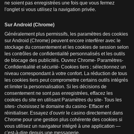
ne soient pas enregistrées une fois que vous fermez
l'onglet si vous utilisez la navigation privée.
Sur Android (Chrome)
Généralement plus permissifs, les paramètres des cookies
sur Android (Chrome) peuvent encore interférer avec le
stockage du consentement et les cookies de session selon
les contrôles de confidentialité personnalisés et les outils
de blocage des publicités. Ouvrez Chrome- Paramètres-
Confidentialité et sécurité- Cookies tiers ; sélectionnez un
niveau correspondant à votre confort. La réduction de tous
les cookies tiers peut compromettre certains outils intégrés
et limiter la personnalisation. Si les décisions de
consentement ne sont pas enregistrées, effacez les
cookies du site en utilisant Paramètres du site- Tous les
sites- choisissez le domaine du casino- Effacer et
réinitialiser. Essayez d'ouvrir le casino directement dans
Chrome pour une gestion plus cohérente des cookies si
vous utilisez un navigateur intégré à une application —
c'est-à-dire depuis une messagerie.