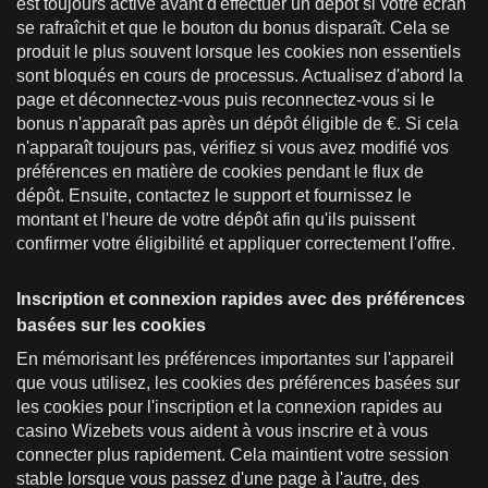
est toujours active avant d'effectuer un dépôt si votre écran
se rafraîchit et que le bouton du bonus disparaît. Cela se
produit le plus souvent lorsque les cookies non essentiels
sont bloqués en cours de processus. Actualisez d'abord la
page et déconnectez-vous puis reconnectez-vous si le
bonus n'apparaît pas après un dépôt éligible de €. Si cela
n'apparaît toujours pas, vérifiez si vous avez modifié vos
préférences en matière de cookies pendant le flux de
dépôt. Ensuite, contactez le support et fournissez le
montant et l'heure de votre dépôt afin qu'ils puissent
confirmer votre éligibilité et appliquer correctement l'offre.
Inscription et connexion rapides avec des préférences
basées sur les cookies
En mémorisant les préférences importantes sur l'appareil
que vous utilisez, les cookies des préférences basées sur
les cookies pour l'inscription et la connexion rapides au
casino Wizebets vous aident à vous inscrire et à vous
connecter plus rapidement. Cela maintient votre session
stable lorsque vous passez d'une page à l'autre, des