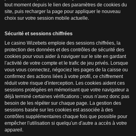
tout moment depuis le lien des paramètres de cookies du
site, puis recharger la page pour appliquer le nouveau
choix sur votre session mobile actuelle.
Sécurité et sessions chiffrées
Le casino Wizebets emploie des sessions chiffrées, la
protection des données et des contrôles de sécurité des
cookies pour vous aider à naviguer sur le site en gardant
l'activité de votre compte et le trafic de jeu privés. Lorsque
vous vous connectez, négociez les pages de la caisse ou
confirmez des actions liées à votre profil, ce chiffrement
réduit votre risque d'interception. Les cookies aident ces
sessions protégées en mémorisant que votre navigateur a
déjà terminé certaines vérifications ; vous n'avez donc pas
besoin de les répéter sur chaque page. La gestion des
sessions basée sur les cookies est associée à des
contrôles supplémentaires chaque fois que possible pour
empêcher l'utilisation si quelqu'un d'autre a accès à votre
appareil.