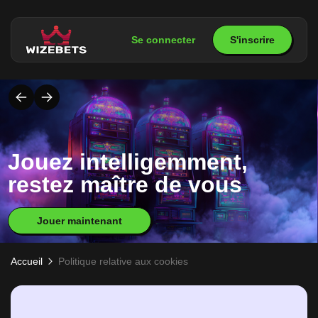
Se connecter
S'inscrire
Jouez intelligemment,
restez maître de vous
Jouer maintenant
Accueil
Politique relative aux cookies