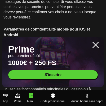
messages de sécurité de compte. Si vous effacez vos
cookies, vos paramètres peuvent être perdus et vous
devrez peut-être confirmer vos choix à nouveau lorsque
vous reviendrez.
Paramètres de confidentialité mobile pour iOS et
Android
Il existe des paramètres de confidentialité pour les
Prime
téléphones et tablettes iOS et Android qui vous permettent
de jouer chez Wizebets Casino. Votre vie privée est
pour premier dépôt
affectée à la fois par nos règles et par les paramètres de
1000€ + 250 FS
votre appareil. Passer quelques minutes sur les contrôles
iOS ou Android peut aider à sécuriser l'accès à votre
compte, empêcher les applications de partager des
S'inscrire
données inutiles et arrêter le suivi entre les applications.
Modifier ces paramètres n'affectera pas votre capacité à
utiliser les fonctionnalités principales du casino ou à
déposer ou retirer €100. Pour contrôler ce que votre
téléphone partage pendant que vous naviguez, vous
App
Prime
Menu
Code promotionnel
Aucun bonus sans dépôt
connectez et jouez, vous pouvez simplement suivre ces