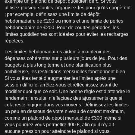
exemple un plafond de dépôt quotidien de €. Si vous
utilisez plusieurs outils, organisez-les pour qu’ils coopèrent
; par exemple, définissez une limite de dépôt
hebdomadaire de €200 ou moins et une limite de pertes
hebdomadaire de €200. Pour de courtes périodes, les
limites quotidiennes sont idéales pour éviter les recharges
répétées.
Les limites hebdomadaires aident à maintenir des
dépenses cohérentes sur plusieurs jours de jeu. Pour des
budgets à plus long terme et une planification plus
ambitieuse, les restrictions mensuelles fonctionnent bien.
Si vous êtes tenté d’augmenter les limites après une
session difficile, arrêtez-vous et réfléchissez avant de
modifier quoi que ce soit. Une bonne règle est d’attendre le
lendemain ; ensuite, n’effectuez des ajustements que si
cela reste logique dans vos moyens. Définissez les limites
un peu en dessous de votre niveau de confort maximum,
comme un plafond de dépôt mensuel de €300 même si
vous pourriez vous permettre 400 €, afin qu’il n’y ait
aucune pression pour atteindre le plafond si vous