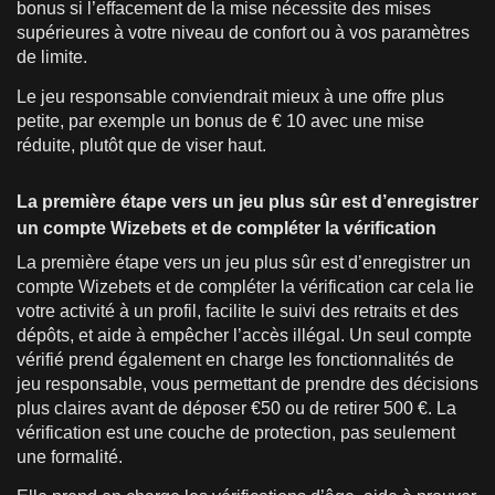
bonus si l’effacement de la mise nécessite des mises
supérieures à votre niveau de confort ou à vos paramètres
de limite.
Le jeu responsable conviendrait mieux à une offre plus
petite, par exemple un bonus de € 10 avec une mise
réduite, plutôt que de viser haut.
La première étape vers un jeu plus sûr est d’enregistrer
un compte Wizebets et de compléter la vérification
La première étape vers un jeu plus sûr est d’enregistrer un
compte Wizebets et de compléter la vérification car cela lie
votre activité à un profil, facilite le suivi des retraits et des
dépôts, et aide à empêcher l’accès illégal. Un seul compte
vérifié prend également en charge les fonctionnalités de
jeu responsable, vous permettant de prendre des décisions
plus claires avant de déposer €50 ou de retirer 500 €. La
vérification est une couche de protection, pas seulement
une formalité.