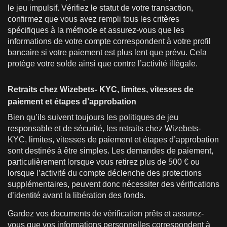
le jeu impulsif. Vérifiez le statut de votre transaction,
confirmez que vous avez rempli tous les critères
spécifiques à la méthode et assurez-vous que les
informations de votre compte correspondent à votre profil
bancaire si votre paiement est plus lent que prévu. Cela
protège votre solde ainsi que contre l’activité illégale.
Retraits chez Wizebets- KYC, limites, vitesses de
paiement et étapes d’approbation
Bien qu’ils suivent toujours les politiques de jeu
responsable et de sécurité, les retraits chez Wizebets-
KYC, limites, vitesses de paiement et étapes d’approbation
sont destinés à être simples. Les demandes de paiement,
particulièrement lorsque vous retirez plus de 500 € ou
lorsque l’activité du compte déclenche des protections
supplémentaires, peuvent donc nécessiter des vérifications
d’identité avant la libération des fonds.
Gardez vos documents de vérification prêts et assurez-
vous que vos informations personnelles correspondent à