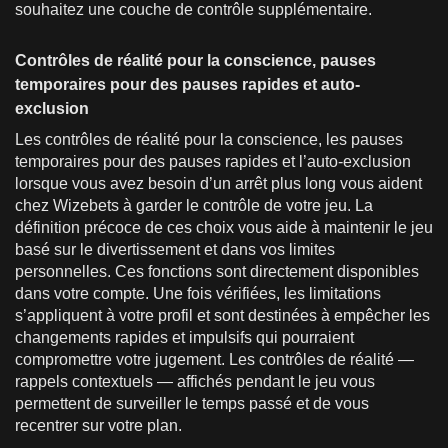
souhaitez une couche de contrôle supplémentaire.
Contrôles de réalité pour la conscience, pauses
temporaires pour des pauses rapides et auto-
exclusion
Les contrôles de réalité pour la conscience, les pauses
temporaires pour des pauses rapides et l’auto-exclusion
lorsque vous avez besoin d’un arrêt plus long vous aident
chez Wizebets à garder le contrôle de votre jeu. La
définition précoce de ces choix vous aide à maintenir le jeu
basé sur le divertissement et dans vos limites
personnelles. Ces fonctions sont directement disponibles
dans votre compte. Une fois vérifiées, les limitations
s’appliquent à votre profil et sont destinées à empêcher les
changements rapides et impulsifs qui pourraient
compromettre votre jugement. Les contrôles de réalité —
rappels contextuels — affichés pendant le jeu vous
permettent de surveiller le temps passé et de vous
recentrer sur votre plan.