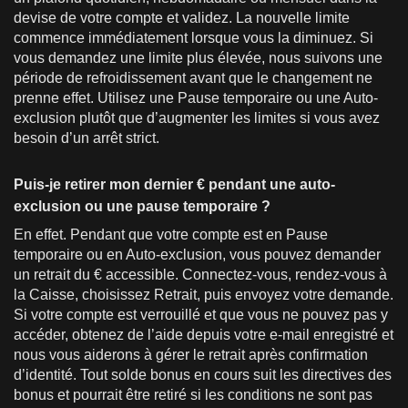
devise de votre compte et validez. La nouvelle limite
commence immédiatement lorsque vous la diminuez. Si
vous demandez une limite plus élevée, nous suivons une
période de refroidissement avant que le changement ne
prenne effet. Utilisez une Pause temporaire ou une Auto-
exclusion plutôt que d’augmenter les limites si vous avez
besoin d’un arrêt strict.
Puis-je retirer mon dernier € pendant une auto-
exclusion ou une pause temporaire ?
En effet. Pendant que votre compte est en Pause
temporaire ou en Auto-exclusion, vous pouvez demander
un retrait du € accessible. Connectez-vous, rendez-vous à
la Caisse, choisissez Retrait, puis envoyez votre demande.
Si votre compte est verrouillé et que vous ne pouvez pas y
accéder, obtenez de l’aide depuis votre e-mail enregistré et
nous vous aiderons à gérer le retrait après confirmation
d’identité. Tout solde bonus en cours suit les directives des
bonus et pourrait être retiré si les conditions ne sont pas