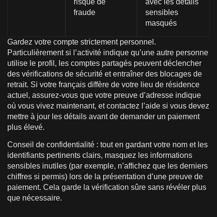
risque de
avec les détails
fraude
sensibles
masqués
Gardez votre compte strictement personnel.
Particulièrement si l’activité indique qu’une autre personne
utilise le profil, les comptes partagés peuvent déclencher
des vérifications de sécurité et entraîner des blocages de
retrait. Si votre français diffère de votre lieu de résidence
actuel, assurez-vous que votre preuve d’adresse indique
où vous vivez maintenant, et contactez l’aide si vous devez
mettre à jour les détails avant de demander un paiement
plus élevé.
Conseil de confidentialité : tout en gardant votre nom et les
identifiants pertinents clairs, masquez les informations
sensibles inutiles (par exemple, n’affichez que les derniers
chiffres si permis) lors de la présentation d’une preuve de
paiement. Cela garde la vérification sûre sans révéler plus
que nécessaire.