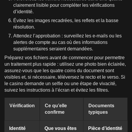
clairement lisible pour compléter les vérifications
d’identité.
Évitez les images recadrées, les reflets et la basse
résolution.
Attendez l’approbation : surveillez les e-mails ou les
alertes de compte au cas où des informations
supplémentaires seraient demandées.
Préparez vos fichiers avant de commencer pour permettre
un traitement plus rapide : utilisez une photo bien éclairée,
assurez-vous que les quatre coins du document sont
visibles et, si nécessaire, téléversez le recto et le verso. Si
le casino demande un selfie ou une étape de vivacité,
suivez les instructions à l’écran et évitez les filtres.
Vérification
Ce qu’elle
Documents
confirme
typiques
Identité
Que vous êtes
Pièce d’identité