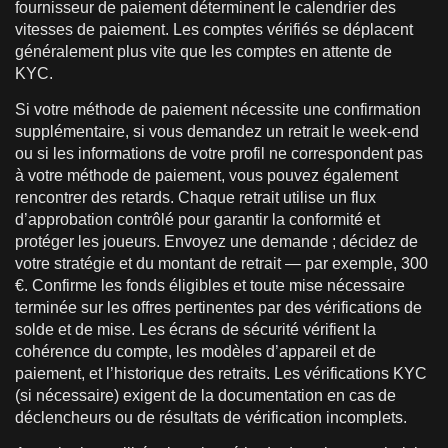
fournisseur de paiement déterminent le calendrier des
vitesses de paiement. Les comptes vérifiés se déplacent
généralement plus vite que les comptes en attente de
KYC.
Si votre méthode de paiement nécessite une confirmation
supplémentaire, si vous demandez un retrait le week-end
ou si les informations de votre profil ne correspondent pas
à votre méthode de paiement, vous pouvez également
rencontrer des retards. Chaque retrait utilise un flux
d’approbation contrôlé pour garantir la conformité et
protéger les joueurs. Envoyez une demande ; décidez de
votre stratégie et du montant de retrait — par exemple, 300
€. Confirme les fonds éligibles et toute mise nécessaire
terminée sur les offres pertinentes par des vérifications de
solde et de mise. Les écrans de sécurité vérifient la
cohérence du compte, les modèles d’appareil et de
paiement, et l’historique des retraits. Les vérifications KYC
(si nécessaire) exigent de la documentation en cas de
déclencheurs ou de résultats de vérification incomplets.