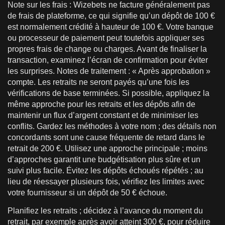
Note sur les frais : Wizebets ne facture généralement pas
de frais de plateforme, ce qui signifie qu’un dépôt de 100 €
est normalement crédité à hauteur de 100 €. Votre banque
ou processeur de paiement peut toutefois appliquer ses
propres frais de change ou charges. Avant de finaliser la
transaction, examinez l’écran de confirmation pour éviter
les surprises. Notes de traitement : « Après approbation »
compte. Les retraits ne seront payés qu’une fois les
vérifications de base terminées. Si possible, appliquez la
même approche pour les retraits et les dépôts afin de
maintenir un flux d’argent constant et de minimiser les
conflits. Gardez les méthodes à votre nom ; des détails non
concordants sont une cause fréquente de retard dans le
retrait de 200 €. Utilisez une approche principale ; moins
d’approches garantit une budgétisation plus sûre et un
suivi plus facile. Évitez les dépôts échoués répétés ; au
lieu de réessayer plusieurs fois, vérifiez les limites avec
votre fournisseur si un dépôt de 50 € échoue.
Planifiez les retraits ; décidez à l’avance du moment du
retrait, par exemple après avoir atteint 300 €, pour réduire