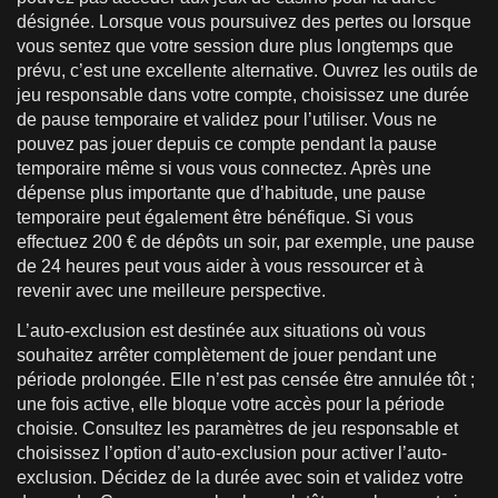
désignée. Lorsque vous poursuivez des pertes ou lorsque
vous sentez que votre session dure plus longtemps que
prévu, c’est une excellente alternative. Ouvrez les outils de
jeu responsable dans votre compte, choisissez une durée
de pause temporaire et validez pour l’utiliser. Vous ne
pouvez pas jouer depuis ce compte pendant la pause
temporaire même si vous vous connectez. Après une
dépense plus importante que d’habitude, une pause
temporaire peut également être bénéfique. Si vous
effectuez 200 € de dépôts un soir, par exemple, une pause
de 24 heures peut vous aider à vous ressourcer et à
revenir avec une meilleure perspective.
L’auto-exclusion est destinée aux situations où vous
souhaitez arrêter complètement de jouer pendant une
période prolongée. Elle n’est pas censée être annulée tôt ;
une fois active, elle bloque votre accès pour la période
choisie. Consultez les paramètres de jeu responsable et
choisissez l’option d’auto-exclusion pour activer l’auto-
exclusion. Décidez de la durée avec soin et validez votre