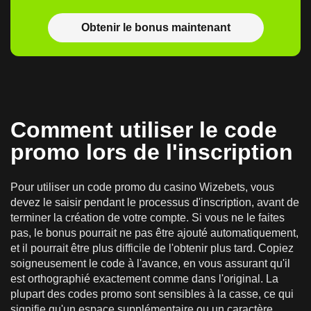
Obtenir le bonus maintenant
Comment utiliser le code
promo lors de l'inscription
Pour utiliser un code promo du casino Wizebets, vous
devez le saisir pendant le processus d'inscription, avant de
terminer la création de votre compte. Si vous ne le faites
pas, le bonus pourrait ne pas être ajouté automatiquement,
et il pourrait être plus difficile de l'obtenir plus tard. Copiez
soigneusement le code à l'avance, en vous assurant qu'il
est orthographié exactement comme dans l'original. La
plupart des codes promo sont sensibles à la casse, ce qui
signifie qu'un espace supplémentaire ou un caractère