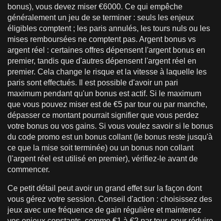
bonus), vous devez miser €6000. Ce qui empêche
généralement un jeu de se terminer : seuls les enjeux
éligibles comptent ; les paris annulés, les tours nuls ou les
mises remboursées ne comptent pas. Argent bonus vs
argent réel : certaines offres dépensent l'argent bonus en
premier, tandis que d'autres dépensent l'argent réel en
premier. Cela change le risque et la vitesse à laquelle les
paris sont effectués. Il est possible d'avoir un pari
maximum pendant qu'un bonus est actif. Si le maximum
que vous pouvez miser est de €5 par tour ou par manche,
dépasser ce montant pourrait signifier que vous perdez
votre bonus ou vos gains. Si vous voulez savoir si le bonus
du code promo est un bonus collant (le bonus reste jusqu'à
ce que la mise soit terminée) ou un bonus non collant
(l'argent réel est utilisé en premier), vérifiez-le avant de
commencer.
Ce petit détail peut avoir un grand effet sur la façon dont
vous gérez votre session. Conseil d'action : choisissez des
jeux avec une fréquence de gain régulière et maintenez
vos enjeux constants, comme €1 à €2 par tour, pour réduire