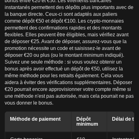
bonus entre €20 et €50. Les virements bancaires
instantanés permettent des dépôts plus importants avec de
la banque directe. Ceux-ci sont adaptés aux paliers
comme dépôt €50 et dépôt €100. Les crypto-monnaies
permettent des confirmations rapides et des montants
flexibles. Elles peuvent être éligibles, mais vérifiez avant
de déposer €25. Avant de déposer, assurez-vous que la
promotion nécessite un code et saisissez-le avant de
déposer €20 ou plus (ou le montant minimum indiqué).
Suivez une seule méthode : si vous voulez obtenir un
bonus après avoir effectué un dépôt de €50, utilisez la
même méthode pour les retraits également. Cela vous
aidera à éviter des vérifications supplémentaires. Déposer
€20 pourrait encore approvisionner votre compte même si
une méthode n'est pas autorisée, mais cela pourrait ne pas
vous donner le bonus.
Méthode de paiement
Dépôt
Délai de tr
minimum