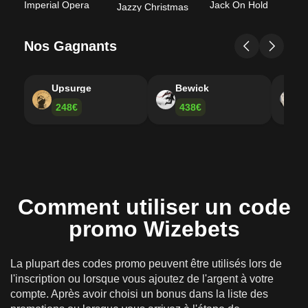
Imperial Opera
Jack On Hold
Jazzy Christmas
F
Offres de cashback
Classements et tournois
Nos Gagnants
Il existe des récompenses VIP et des avantages
pour les gros joueurs au casino Wizebets
Upsurge
Bewick
P
Options pour effectuer des dépôts : minimums,
248€
438€
frais et délais de traitement
Comment utiliser un code
promo Wizebets
La plupart des codes promo peuvent être utilisés lors de
l'inscription ou lorsque vous ajoutez de l'argent à votre
compte. Après avoir choisi un bonus dans la liste des