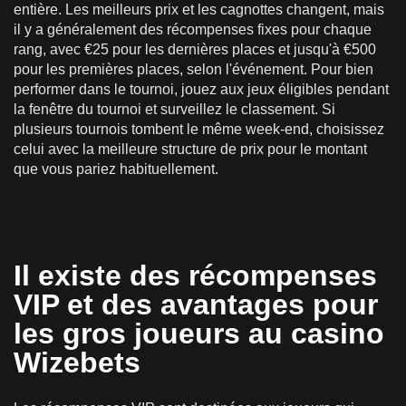
entière. Les meilleurs prix et les cagnottes changent, mais
il y a généralement des récompenses fixes pour chaque
rang, avec €25 pour les dernières places et jusqu'à €500
pour les premières places, selon l'événement. Pour bien
performer dans le tournoi, jouez aux jeux éligibles pendant
la fenêtre du tournoi et surveillez le classement. Si
plusieurs tournois tombent le même week-end, choisissez
celui avec la meilleure structure de prix pour le montant
que vous pariez habituellement.
Il existe des récompenses
VIP et des avantages pour
les gros joueurs au casino
Wizebets