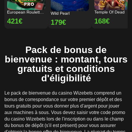
European Roulette (Play'n Go)
Temple Of Dead
Wild Pearl
421€
168€
179€
Pack de bonus de
bienvenue : montant, tours
gratuits et conditions
d'éligibilité
Le pack de bienvenue du casino Wizebets comprend un
bonus de correspondance sur votre premier dépôt et des
tours gratuits pour vous donner plus d'argent pour jouer
aux machines à sous. Vous devez saisir votre code promo
du casino Wizebets lors de l'inscription ou dans le champ
du bonus de dépôt (s'il est présent) pour vous assurer
d'obtenir la bonne offre de bienvenue. La plupart du temps,