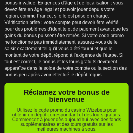
bonus invalide. Exigences d'âge et de localisation : vous
devez être en âge légal et pouvoir jouer depuis votre
région, comme France, si elle est prise en charge.
Vérification prête : votre compte peut devoir être vérifié
pour des problèmes d'identité et de paiement avant que les
gains du bonus puissent être retirés. Si votre code promo
ne fonctionne pas immédiatement, assurez-vous de le
saisir exactement tel qu'il vous a été fourni et que le
montant de votre dépôt répond à l'exigence de l'étape. Si
tout est correct, le bonus et les tours gratuits devraient
apparaître dans le solde de votre compte ou la section des
bonus peu après avoir effectué le dépôt requis.
Réclamez votre bonus de
bienvenue
Utilisez le code promo du casino Wizebets pour
obtenir un dépôt correspondant et des tours gratuits.
Commencez à jouer dès aujourd'hui avec des fonds
supplémentaires et des tours gratuits sur les
meilleures machines à sous.