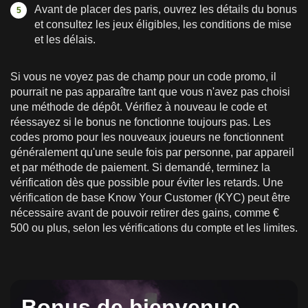
Avant de placer des paris, ouvrez les détails du bonus
et consultez les jeux éligibles, les conditions de mise
et les délais.
Si vous ne voyez pas de champ pour un code promo, il
pourrait ne pas apparaître tant que vous n'avez pas choisi
une méthode de dépôt. Vérifiez à nouveau le code et
réessayez si le bonus ne fonctionne toujours pas. Les
codes promo pour les nouveaux joueurs ne fonctionnent
généralement qu'une seule fois par personne, par appareil
et par méthode de paiement. Si demandé, terminez la
vérification dès que possible pour éviter les retards. Une
vérification de base Know Your Customer (KYC) peut être
nécessaire avant de pouvoir retirer des gains, comme €
500 ou plus, selon les vérifications du compte et les limites.
Bonus de bienvenue