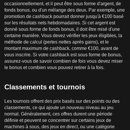
occasionnellement, et il peut être sous forme d'argent, de
fonds bonus, ou d'un mélange des deux. Par exemple, une
promotion de cashback pourrait donner jusqu'à €100 basé
sur les résultats nets hebdomadaires. Si cet argent est
donné sous forme de fonds bonus, il doit être misé d'une
certaine manière. Vous devez vérifier les jeux éligibles, la
méthode de calcul (pertes nettes après gains), et le
montant maximum de cashback, comme €100, avant de
vous inscrire. Si votre cashback est sous forme de bonus,
assurez-vous de savoir combien de fois vous devez miser
le bonus et combien vous pouvez retirer à la fois.
Classements et tournois
Les tournois offrent des prix basés sur des points ou des
classements, ce qui ajoute un nouveau niveau au jeu
normal. Généralement, ces offres durent une période
définie et peuvent se concentrer sur certains jeux de
machines à sous, des jeux en direct, ou une catégorie