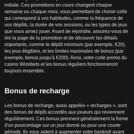
initiale. Ces promotions en cours changent chaque
semaine ou chaque mois, vous permettant de choisir celle
qui correspond à vos habitudes, comme la fréquence de
vos dépôts, la durée de vos sessions, ou les types de jeux
que vous aimez jouer. Avant de rejoindre, assurez-vous de
lire la page de la promotion et de découvrir les détails
importants, comme le dépôt minimum (par exemple, €20),
les jeux éligibles, et les limites maximales de bonus (par
exemple, bonus jusqu'à €200). Ainsi, votre code promo du
casino Wizebets et les bonus réguliers fonctionneront
toujours ensemble.
Bonus de recharge
Les bonus de recharge, aussi appelés « recharges », sont
des bonus de dépôt accordés aux joueurs qui reviennent
régulièrement. Ces bonus prennent généralement la forme
d'un pourcentage sur un jour donné ou pour une courte
période. Ils vous aident à augmenter votre bankroll avant