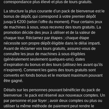
correspondance plus élevé et plus de tours gratuits.
La structure la plus courante d'un pack de bienvenue est le
bonus de dépôt, qui correspond à votre premier dépôt
jusqu'à €200 (selon l'offre du moment). Pour certains jeux
de machines à sous, vous recevrez des tours gratuits. La
promotion décide des jeux à utiliser et de la valeur de
chaque tour. Réclamez par étapes ; chaque étape
nécessite son propre dépôt éligible dans le délai imparti.
Avant de réclamer vos tours gratuits, assurez-vous de
connaître les jeux de machines à sous éligibles
(généralement seulement quelques-uns). dates
d'expiration du bonus et des tours (utilisez-les avant qu'ils
n'expirent). Comment les gains des tours gratuits sont
convertis en fonds bonus et le montant maximum pouvant
être gagné.
Détails sur les personnes pouvant bénéficier du pack de
bienvenue : le pack est réservé aux nouveaux comptes. Un
par personne et par foyer ; avoir deux comptes ou plus ou
utiliser la même méthode de paiement peut rendre le