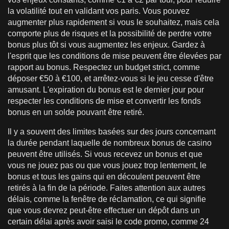
la volatilité tout en validant vos paris. Vous pouvez
augmenter plus rapidement si vous le souhaitez, mais cela
comporte plus de risques et la possibilité de perdre votre
bonus plus tôt si vous augmentez les enjeux. Gardez à
l'esprit que les conditions de mise peuvent être élevées par
rapport au bonus. Respectez un budget strict, comme
déposer €50 à €100, et arrêtez-vous si le jeu cesse d'être
amusant. L'expiration du bonus est le dernier jour pour
respecter les conditions de mise et convertir les fonds
bonus en un solde pouvant être retiré.
Il y a souvent des limites basées sur des jours concernant
la durée pendant laquelle de nombreux bonus de casino
peuvent être utilisés. Si vous recevez un bonus et que
vous ne jouez pas ou que vous jouez trop lentement, le
bonus et tous les gains qui en découlent peuvent être
retirés à la fin de la période. Faites attention aux autres
délais, comme la fenêtre de réclamation, ce qui signifie
que vous devrez peut-être effectuer un dépôt dans un
certain délai après avoir saisi le code promo, comme 24