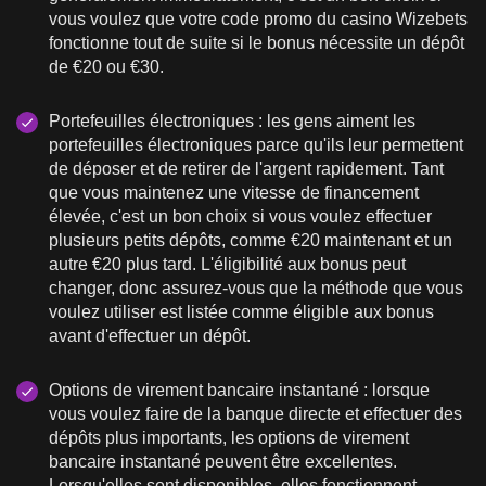
vous voulez que votre code promo du casino Wizebets
fonctionne tout de suite si le bonus nécessite un dépôt
de €20 ou €30.
Portefeuilles électroniques : les gens aiment les
portefeuilles électroniques parce qu'ils leur permettent
de déposer et de retirer de l'argent rapidement. Tant
que vous maintenez une vitesse de financement
élevée, c'est un bon choix si vous voulez effectuer
plusieurs petits dépôts, comme €20 maintenant et un
autre €20 plus tard. L'éligibilité aux bonus peut
changer, donc assurez-vous que la méthode que vous
voulez utiliser est listée comme éligible aux bonus
avant d'effectuer un dépôt.
Options de virement bancaire instantané : lorsque
vous voulez faire de la banque directe et effectuer des
dépôts plus importants, les options de virement
bancaire instantané peuvent être excellentes.
Lorsqu'elles sont disponibles, elles fonctionnent