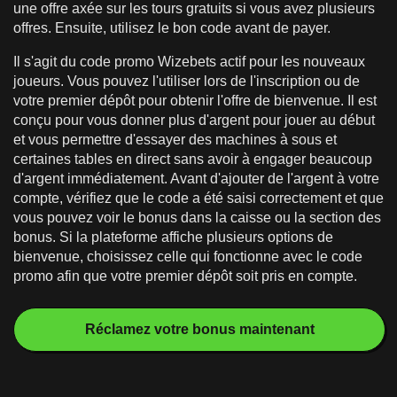
une offre axée sur les tours gratuits si vous avez plusieurs
offres. Ensuite, utilisez le bon code avant de payer.
Il s'agit du code promo Wizebets actif pour les nouveaux
joueurs. Vous pouvez l'utiliser lors de l'inscription ou de
votre premier dépôt pour obtenir l'offre de bienvenue. Il est
conçu pour vous donner plus d'argent pour jouer au début
et vous permettre d'essayer des machines à sous et
certaines tables en direct sans avoir à engager beaucoup
d'argent immédiatement. Avant d'ajouter de l'argent à votre
compte, vérifiez que le code a été saisi correctement et que
vous pouvez voir le bonus dans la caisse ou la section des
bonus. Si la plateforme affiche plusieurs options de
bienvenue, choisissez celle qui fonctionne avec le code
promo afin que votre premier dépôt soit pris en compte.
Réclamez votre bonus maintenant