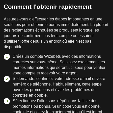
Comment l'obtenir rapidement
Assurez-vous d'effectuer les étapes importantes en une
seule fois pour obtenir le bonus immédiatement. La plupart
des réclamations échouées se produisent lorsque les
joueurs ne confirment pas leur compte ou essaient
d'utiliser l'offre depuis un endroit où elle n'est pas
disponible.
Créez un compte Wizebets avec des informations
correctes sur vous-même. Saisissez exactement les
mêmes informations qui seront utilisées pour vérifier
votre compte et recevoir votre argent.
Si demandé, confirmez votre adresse e-mail et votre
numéro de téléphone. Habituellement, cette étape
ouvre les promotions et évite les problèmes de
comptes en double.
Sélectionnez l'offre sans dépôt dans la liste des
promotions ou bonus. Si un code vous est donné,
copiez-le et collez-le exactement tel qu'il est fourni.