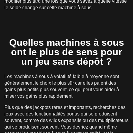
modifier plus tard une fois que vous savez à quelle vitesse
le solde change sur cette machine à sous.
Quelles machines à sous
ont le plus de sens pour
un jeu sans dépôt ?
Les machines à sous à volatilité faible à moyenne sont
généralement le choix le plus sûr car elles paient des
gains plus petits plus souvent, ce qui peut vous aider à
miser vos gains plus rapidement.
Plus que des jackpots rares et importants, recherchez des
jeux avec des fonctionnalités bonus qui se produisent
souvent, comme des wilds expansifs ou des multiplicateurs
qui se produisent souvent. Vous devriez quand même