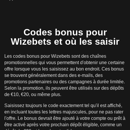
Codes bonus pour
Wizebets et où les saisir
Les codes bonus pour Wizebets sont des chaînes
promotionnelles qui vous permettent d'obtenir une certaine
offre lorsque vous les saisissez au bon endroit. Ces bonus
se trouvent généralement dans des e-mails, des
promotions partenaires ou des campagnes à durée limitée.
Selon la promotion, ils peuvent être utilisés sur des dépôts
de €10, €20, ou même plus.
Saisissez toujours le code exactement tel qu'il est affiché,
en incluant toutes les lettres majuscules, pour ne pas rater
l'offre. Le bonus devrait être ajouté à votre compte ou prêt à
être activé après votre prochain dépôt éligible, comme un