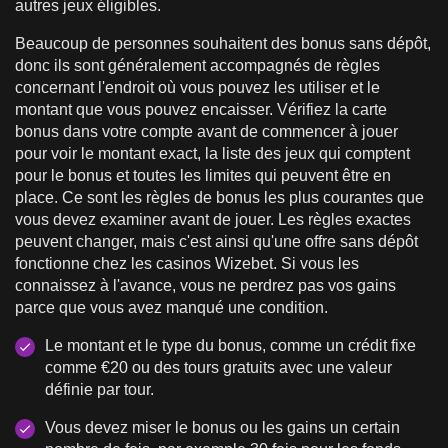
autres jeux éligibles.
Beaucoup de personnes souhaitent des bonus sans dépôt,
donc ils sont généralement accompagnés de règles
concernant l'endroit où vous pouvez les utiliser et le
montant que vous pouvez encaisser. Vérifiez la carte
bonus dans votre compte avant de commencer à jouer
pour voir le montant exact, la liste des jeux qui comptent
pour le bonus et toutes les limites qui peuvent être en
place. Ce sont les règles de bonus les plus courantes que
vous devez examiner avant de jouer. Les règles exactes
peuvent changer, mais c'est ainsi qu'une offre sans dépôt
fonctionne chez les casinos Wizebet. Si vous les
connaissez à l'avance, vous ne perdrez pas vos gains
parce que vous avez manqué une condition.
Le montant et le type du bonus, comme un crédit fixe
comme €20 ou des tours gratuits avec une valeur
définie par tour.
Vous devez miser le bonus ou les gains un certain