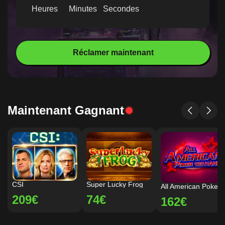
Heures
Minutes
Secondes
Réclamer maintenant
Maintenant Gagnant
CSI
Super Lucky Frog
All American Poker 100 Hand
209€
74€
162€