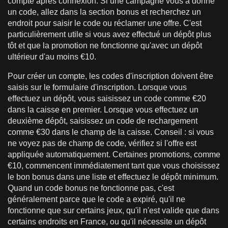
compte après connexion. Si une campagne vous a donné
un code, allez dans la section bonus et recherchez un
endroit pour saisir le code ou réclamer une offre. C'est
particulièrement utile si vous avez effectué un dépôt plus
tôt et que la promotion ne fonctionne qu'avec un dépôt
ultérieur d'au moins €10.
Pour créer un compte, les codes d'inscription doivent être
saisis sur le formulaire d'inscription. Lorsque vous
effectuez un dépôt, vous saisissez un code comme €20
dans la caisse en premier. Lorsque vous effectuez un
deuxième dépôt, saisissez un code de rechargement
comme €30 dans le champ de la caisse. Conseil : si vous
ne voyez pas de champ de code, vérifiez si l'offre est
appliquée automatiquement. Certaines promotions, comme
€10, commencent immédiatement tant que vous choisissez
le bon bonus dans une liste et effectuez le dépôt minimum.
Quand un code bonus ne fonctionne pas, c'est
généralement parce que le code a expiré, qu'il ne
fonctionne que sur certains jeux, qu'il n'est valide que dans
certains endroits en France, ou qu'il nécessite un dépôt