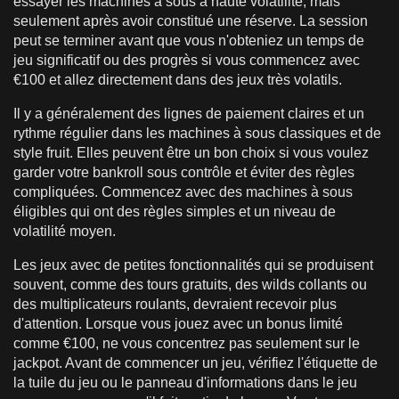
essayer les machines à sous à haute volatilité, mais
seulement après avoir constitué une réserve. La session
peut se terminer avant que vous n'obteniez un temps de
jeu significatif ou des progrès si vous commencez avec
€100 et allez directement dans des jeux très volatils.
Il y a généralement des lignes de paiement claires et un
rythme régulier dans les machines à sous classiques et de
style fruit. Elles peuvent être un bon choix si vous voulez
garder votre bankroll sous contrôle et éviter des règles
compliquées. Commencez avec des machines à sous
éligibles qui ont des règles simples et un niveau de
volatilité moyen.
Les jeux avec de petites fonctionnalités qui se produisent
souvent, comme des tours gratuits, des wilds collants ou
des multiplicateurs roulants, devraient recevoir plus
d'attention. Lorsque vous jouez avec un bonus limité
comme €100, ne vous concentrez pas seulement sur le
jackpot. Avant de commencer un jeu, vérifiez l'étiquette de
la tuile du jeu ou le panneau d'informations dans le jeu