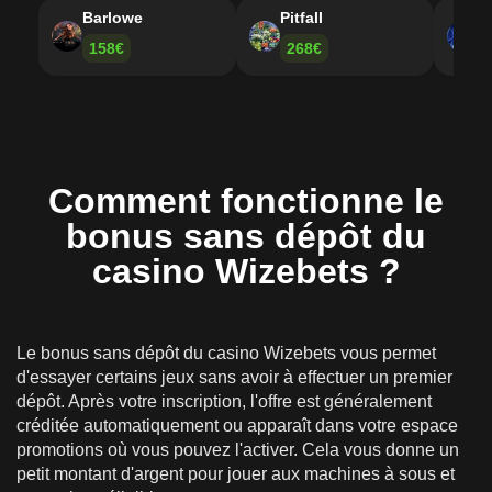
Barlowe
Pitfall
W
Après avoir obtenu un bonus sans dépôt du
casino Wizebets, la prochaine chose importante
158€
268€
à savoir est la rapidité avec laquelle vous pouvez
encaisser vos gains.
Définition de limites de mises et outils de jeu
responsable proposés chez Wizebets
Comment définir des limites et jouer de manière
Comment fonctionne le
responsable
bonus sans dépôt du
Casino mobile Wizebets- Jouez sur Android, iOS
casino Wizebets ?
et navigateurs
Instructions pour jouer sur Android, iOS et
navigateur mobile
Le bonus sans dépôt du casino Wizebets vous permet
d'essayer certains jeux sans avoir à effectuer un premier
dépôt. Après votre inscription, l'offre est généralement
créditée automatiquement ou apparaît dans votre espace
promotions où vous pouvez l'activer. Cela vous donne un
petit montant d'argent pour jouer aux machines à sous et