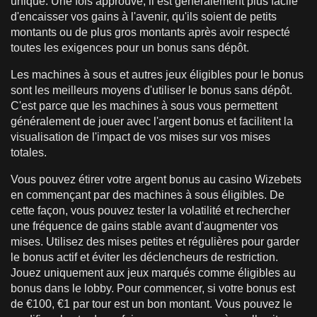
unique. Une fois approuvé, il est généralement plus facile
d'encaisser vos gains à l'avenir, qu'ils soient de petits
montants ou de plus gros montants après avoir respecté
toutes les exigences pour un bonus sans dépôt.
Les machines à sous et autres jeux éligibles pour le bonus
sont les meilleurs moyens d'utiliser le bonus sans dépôt.
C'est parce que les machines à sous vous permettent
généralement de jouer avec l'argent bonus et facilitent la
visualisation de l'impact de vos mises sur vos mises
totales.
Vous pouvez étirer votre argent bonus au casino Wizebets
en commençant par des machines à sous éligibles. De
cette façon, vous pouvez tester la volatilité et rechercher
une fréquence de gains stable avant d'augmenter vos
mises. Utilisez des mises petites et régulières pour garder
le bonus actif et éviter les déclencheurs de restriction.
Jouez uniquement aux jeux marqués comme éligibles au
bonus dans le lobby. Pour commencer, si votre bonus est
de €100, €1 par tour est un bon montant. Vous pouvez le