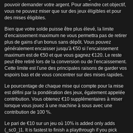
pouvoir demander votre argent. Pour atteindre cet objectif,
vous ne pouvez miser que sur des jeux éligibles et pour
des mises éligibles.
Bien que votre solde puisse être plus élevé, la limite
d'encaissement maximum ne vous permettra pas de retirer
plus de gains d'un bonus sans dépôt. Vous pouvez
généralement encaisser jusqu'à €50 si l'encaissement
maximum est de €50 et que vous gagnez €120. Le reste
peut être retiré lors de la conversion ou de l'encaissement.
Cette limite est l'une des principales raisons de garder vos
espoirs bas et de vous concentrer sur des mises rapides.
Le pourcentage de chaque mise qui compte pour la mise
est défini par la pondération des jeux, également appelée
contribution. Vous obtenez €10 supplémentaires à miser
lorsque vous jouez à une machine à sous avec une
contribution de 100 %.
Le pari de €10 sur un jeu où 10% is added only adds
(_sc0_)1. It is fastest to finish a playthrough if you pick