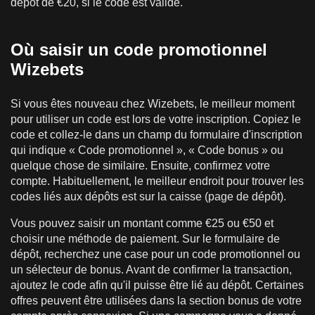
dépôt de €20, si le code est valide.
Où saisir un code promotionnel
Wizebets
Si vous êtes nouveau chez Wizebets, le meilleur moment
pour utiliser un code est lors de votre inscription. Copiez le
code et collez-le dans un champ du formulaire d'inscription
qui indique « Code promotionnel », « Code bonus » ou
quelque chose de similaire. Ensuite, confirmez votre
compte. Habituellement, le meilleur endroit pour trouver les
codes liés aux dépôts est sur la caisse (page de dépôt).
Vous pouvez saisir un montant comme €25 ou €50 et
choisir une méthode de paiement. Sur le formulaire de
dépôt, recherchez une case pour un code promotionnel ou
un sélecteur de bonus. Avant de confirmer la transaction,
ajoutez le code afin qu'il puisse être lié au dépôt. Certaines
offres peuvent être utilisées dans la section bonus de votre